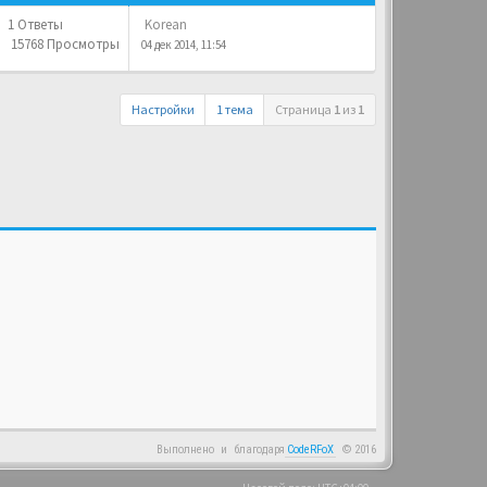
1 Ответы
Korean
15768 Просмотры
04 дек 2014, 11:54
Настройки
1 тема
Страница
1
из
1
Выполнено
и
благодаря
CodeRFoX
© 2016