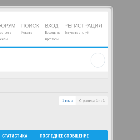
ФОРУМ
ПОИСК
ВХОД
РЕГИСТРАЦИЯ
мотреть
Искать
Бороздить
Вступить в клуб
ренды
просторы
1 тема
Страница
1
из
1
СТАТИСТИКА
ПОСЛЕДНЕЕ СООБЩЕНИЕ