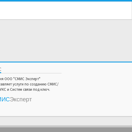
С
ия ООО "СМИС Эксперт"
авляет услуги по созданию СМИС/
КС и Систем связи под ключ.
МИС
Эксперт