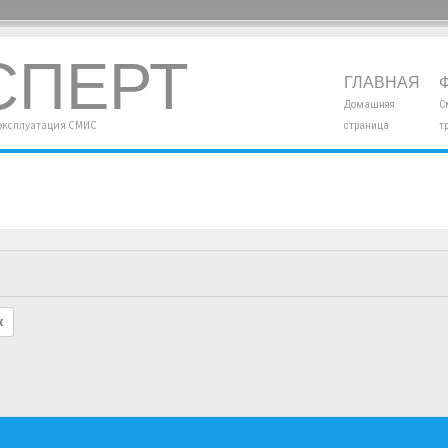
СПЕРТ
ГЛАВНАЯ
Домашняя
С
 эксплуатация СМИС
страница
т
к