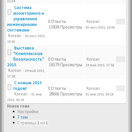
21:34
Cистема
мониторинга и
управления
0 Ответы
Korean
инженерными
15838 Просмотры
03 июл 2015, 16:56
системами
Korean
- 03 июл 2015,
16:56
Выставка
"Комплексная
безопасность"
0 Ответы
Korean
2015
16579 Просмотры
29 май 2015, 17:58
Korean
- 29 май 2015,
17:58
С новым 2015
годом!
0 Ответы
Korean
Korean
28666 Просмотры
- 01 янв
01 янв 2015, 00:18
2015, 00:18
Новая тема
Настройки
7 тем
Страница
1
из
1