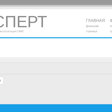
СПЕРТ
ГЛАВНАЯ
Домашняя
С
 эксплуатация СМИС
страница
т
к