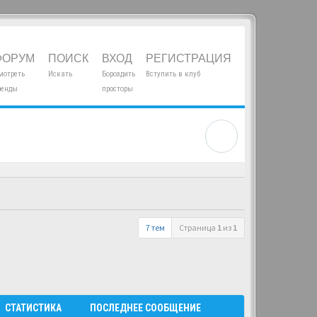
ФОРУМ
ПОИСК
ВХОД
РЕГИСТРАЦИЯ
мотреть
Искать
Бороздить
Вступить в клуб
ренды
просторы
7 тем
Страница
1
из
1
СТАТИСТИКА
ПОСЛЕДНЕЕ СООБЩЕНИЕ