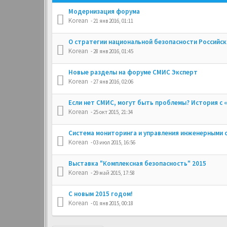
Модернизация форума
Korean
- 21 янв 2016, 01:11
О стратегии национальной безопасности Российс
Korean
- 28 янв 2016, 01:45
Новые разделы на форуме СМИС Эксперт
Korean
- 27 янв 2016, 02:06
Если нет СМИС, могут быть проблемы? История с 
Korean
- 25 окт 2015, 21:34
Cистема мониторинга и управления инженерными 
Korean
- 03 июл 2015, 16:56
Выставка "Комплексная безопасность" 2015
Korean
- 29 май 2015, 17:58
С новым 2015 годом!
Korean
- 01 янв 2015, 00:18