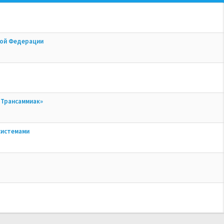
кой Федерации
«Трансаммиак»
системами